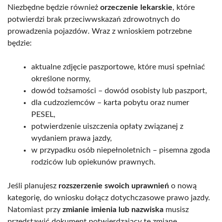
Niezbędne będzie również
orzeczenie lekarskie
, które
potwierdzi brak przeciwwskazań zdrowotnych do
prowadzenia pojazdów. Wraz z wnioskiem potrzebne
będzie:
aktualne zdjęcie paszportowe, które musi spełniać
określone normy,
dowód tożsamości – dowód osobisty lub paszport,
dla cudzoziemców – karta pobytu oraz numer
PESEL,
potwierdzenie uiszczenia opłaty związanej z
wydaniem prawa jazdy,
w przypadku osób niepełnoletnich – pisemna zgoda
rodziców lub opiekunów prawnych.
Jeśli planujesz
rozszerzenie swoich uprawnień
o nową
kategorię, do wniosku dołącz dotychczasowe prawo jazdy.
Natomiast przy
zmianie imienia lub nazwiska
musisz
przedstawić dokument potwierdzający tę zmianę.