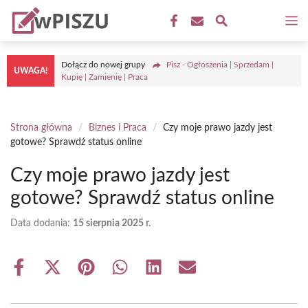
Przejdź
M
do
treści
Dołącz do nowej grupy
Pisz - Ogłoszenia | Sprzedam |
UWAGA!
Kupię | Zamienię | Praca
Strona główna
/
Biznes i Praca
/
Czy moje prawo jazdy jest
gotowe? Sprawdź status online
Czy moje prawo jazdy jest
gotowe? Sprawdź status online
Data dodania:
15 sierpnia 2025 r.
Share
Share
Share
Share
Share
Share
on
on
on
on
on
on
Facebook
X
Pinterest
WhatsApp
LinkedIn
Email
(Twitter)