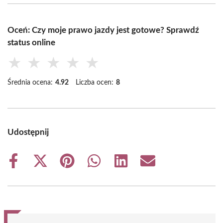
Oceń: Czy moje prawo jazdy jest gotowe? Sprawdź
status online
★
★
★
★
★
Średnia ocena:
4.92
Liczba ocen:
8
Udostępnij
Share
Share
Share
Share
Share
Share
on
on
on
on
on
on
Facebook
X
Pinterest
WhatsApp
LinkedIn
Email
(Twitter)