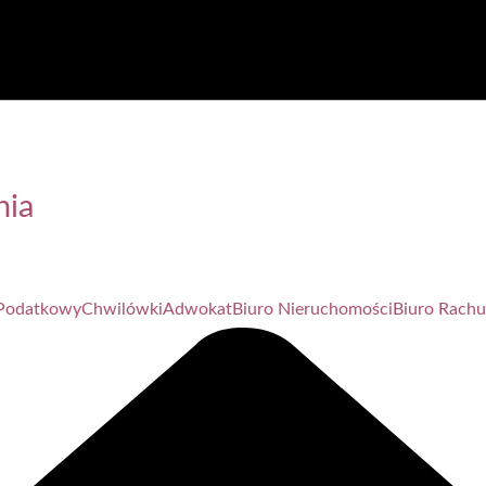
nia
Podatkowy
Chwilówki
Adwokat
Biuro Nieruchomości
Biuro Rach