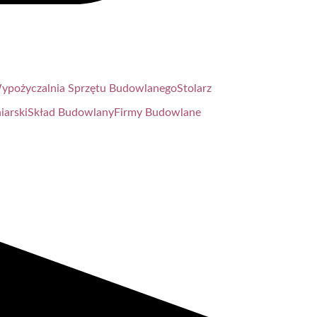
ypożyczalnia Sprzętu Budowlanego
Stolarz
iarski
Skład Budowlany
Firmy Budowlane