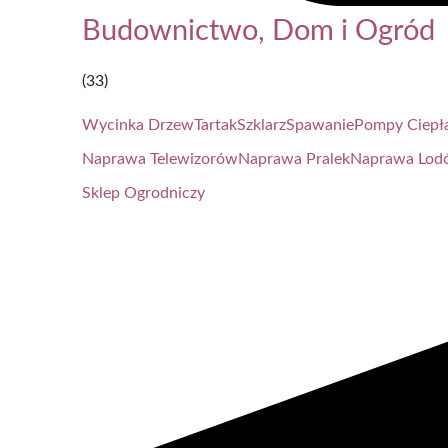
Budownictwo, Dom i Ogród
(33)
Wycinka Drzew
Tartak
Szklarz
Spawanie
Pompy Ciepł
Naprawa Telewizorów
Naprawa Pralek
Naprawa Lod
Sklep Ogrodniczy