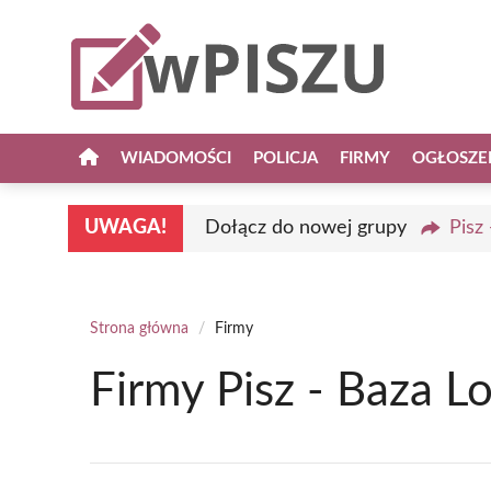
Przejdź
do
treści
WIADOMOŚCI
POLICJA
FIRMY
OGŁOSZE
UWAGA!
Dołącz do nowej grupy
Pisz
Strona główna
/
Firmy
Firmy Pisz - Baza L