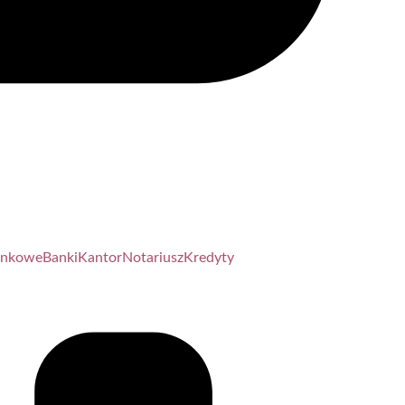
unkowe
Banki
Kantor
Notariusz
Kredyty