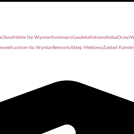
a
Okna
Meble Na Wymiar
Kominiarz
Geodeta
Fotowoltaika
Drzwi
W
ówek
Kuchnie Na Wymiar
Remonty
Sklep Meblowy
Zakład Kamien