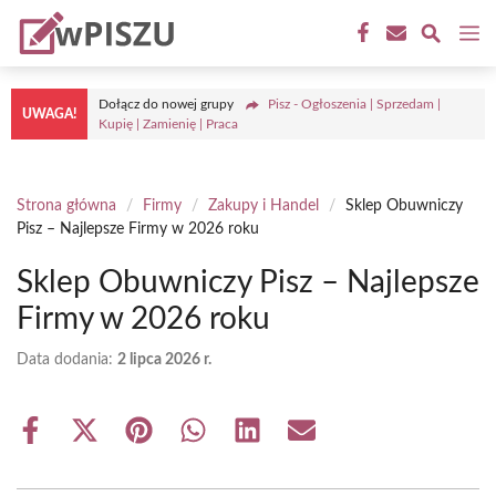
Przejdź
M
do
treści
Dołącz do nowej grupy
Pisz - Ogłoszenia | Sprzedam |
UWAGA!
Kupię | Zamienię | Praca
Strona główna
/
Firmy
/
Zakupy i Handel
/
Sklep Obuwniczy
Pisz – Najlepsze Firmy w 2026 roku
Sklep Obuwniczy Pisz – Najlepsze
Firmy w 2026 roku
Data dodania:
2 lipca 2026 r.
Share
Share
Share
Share
Share
Share
on
on
on
on
on
on
Facebook
X
Pinterest
WhatsApp
LinkedIn
Email
(Twitter)