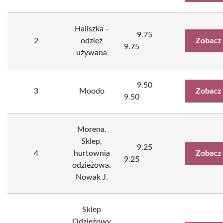
Haliszka -
9.75
2
odzież
Zobacz
9.75
używana
9.50
3
Moodo
Zobacz
9.50
Morena.
Sklep,
9.25
4
hurtownia
Zobacz
9.25
odzieżowa.
Nowak J.
Sklep
Odzieżowy