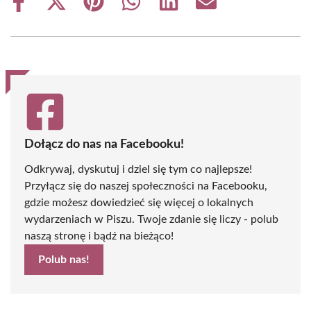
Share
Share
Share
Share
Share
Share
on
on
on
on
on
on
Facebook
X
Pinterest
WhatsApp
LinkedIn
Email
(Twitter)
Dołącz do nas na Facebooku!
Odkrywaj, dyskutuj i dziel się tym co najlepsze!
Przyłącz się do naszej społeczności na Facebooku,
gdzie możesz dowiedzieć się więcej o lokalnych
wydarzeniach w Piszu. Twoje zdanie się liczy - polub
naszą stronę i bądź na bieżąco!
Polub nas!