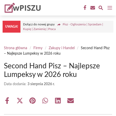
Przejdź
M
do
treści
Dołącz do nowej grupy
Pisz - Ogłoszenia | Sprzedam |
UWAGA!
Kupię | Zamienię | Praca
Strona główna
/
Firmy
/
Zakupy i Handel
/
Second Hand Pisz
– Najlepsze Lumpeksy w 2026 roku
Second Hand Pisz – Najlepsze
Lumpeksy w 2026 roku
Data dodania:
3 sierpnia 2026 r.
Share
Share
Share
Share
Share
Share
on
on
on
on
on
on
Facebook
X
Pinterest
WhatsApp
LinkedIn
Email
(Twitter)