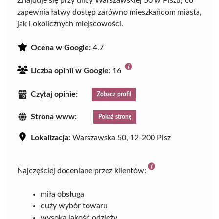
Znajduje się przy ulicy Warszawskiej 50 w Piszu, co
zapewnia łatwy dostęp zarówno mieszkańcom miasta,
jak i okolicznych miejscowości.
Ocena w Google:
4.7
Liczba opinii w Google:
16
Czytaj opinie:
Zobacz profil
Strona www:
Pokaż stronę
Lokalizacja:
Warszawska 50, 12-200 Pisz
Najczęściej doceniane przez klientów:
miła obsługa
duży wybór towaru
wysoka jakość odzieży