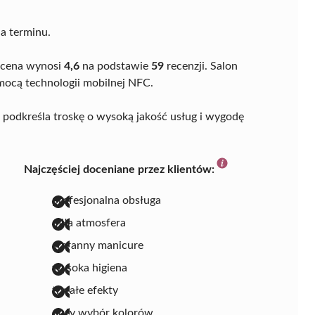
a terminu.
 ocena wynosi
4,6
na podstawie
59
recenzji. Salon
mocą technologii mobilnej NFC.
 podkreśla troskę o wysoką jakość usług i wygodę
Najczęściej doceniane przez klientów:
profesjonalna obsługa
miła atmosfera
staranny manicure
wysoka higiena
trwałe efekty
duży wybór kolorów