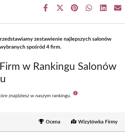
Share
Share
Share
Share
Share
Share
on
on
on
on
on
on
Facebook
X
Pinterest
WhatsApp
LinkedIn
Email
(Twitter)
 Przedstawiamy zestawienie najlepszych salonów
 wybranych spośród 4 firm.
 Firm w Rankingu Salonów
zu
które znajdziesz w naszym rankingu.
Ocena
Wizytówka Firmy