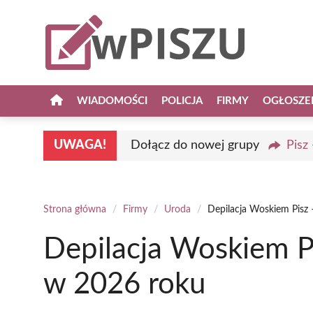
Przejdź
do
treści
WIADOMOŚCI
POLICJA
FIRMY
OGŁOSZE
UWAGA!
Dołącz do nowej grupy
Pisz
Strona główna
/
Firmy
/
Uroda
/
Depilacja Woskiem Pisz 
Depilacja Woskiem Pi
w 2026 roku