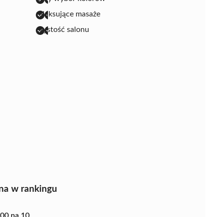
relaksujące masaże
czystość salonu
na w rankingu
.00 na 10