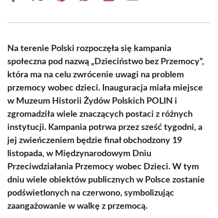
on
on
on
on
on
on
Facebook
X
Pinterest
WhatsApp
LinkedIn
Email
(Twitter)
Na terenie Polski rozpoczęła się kampania
społeczna pod nazwą „Dzieciństwo bez Przemocy”,
która ma na celu zwrócenie uwagi na problem
przemocy wobec dzieci. Inauguracja miała miejsce
w Muzeum Historii Żydów Polskich POLIN i
zgromadziła wiele znaczących postaci z różnych
instytucji. Kampania potrwa przez sześć tygodni, a
jej zwieńczeniem będzie finał obchodzony 19
listopada, w Międzynarodowym Dniu
Przeciwdziałania Przemocy wobec Dzieci. W tym
dniu wiele obiektów publicznych w Polsce zostanie
podświetlonych na czerwono, symbolizując
zaangażowanie w walkę z przemocą.