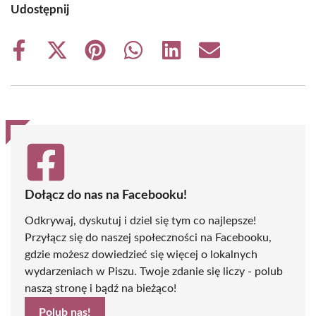
Udostępnij
Share
Share
Share
Share
Share
Share
on
on
on
on
on
on
Facebook
X
Pinterest
WhatsApp
LinkedIn
Email
(Twitter)
Dołącz do nas na Facebooku!
Odkrywaj, dyskutuj i dziel się tym co najlepsze!
Przyłącz się do naszej społeczności na Facebooku,
gdzie możesz dowiedzieć się więcej o lokalnych
wydarzeniach w Piszu. Twoje zdanie się liczy - polub
naszą stronę i bądź na bieżąco!
Polub nas!