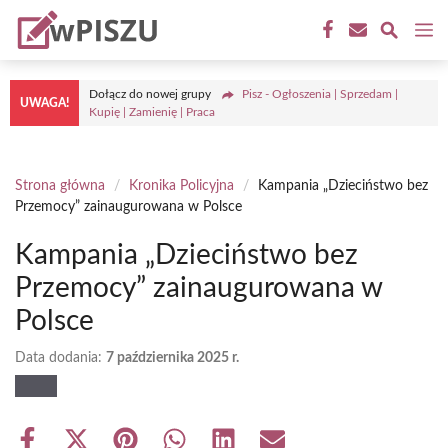
Przejdź
M
do
treści
Dołącz do nowej grupy
Pisz - Ogłoszenia | Sprzedam |
UWAGA!
Kupię | Zamienię | Praca
Strona główna
/
Kronika Policyjna
/
Kampania „Dzieciństwo bez
Przemocy” zainaugurowana w Polsce
Kampania „Dzieciństwo bez
Przemocy” zainaugurowana w
Polsce
Data dodania:
7 października 2025 r.
Share
Share
Share
Share
Share
Share