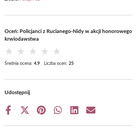
Oceń: Policjanci z Rucianego-Nidy w akcji honorowego
krwiodawstwa
★
★
★
★
★
Średnia ocena:
4.9
Liczba ocen:
25
Udostępnij
Share
Share
Share
Share
Share
Share
on
on
on
on
on
on
Facebook
X
Pinterest
WhatsApp
LinkedIn
Email
(Twitter)