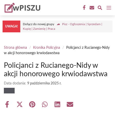
Przejdź
M
do
treści
Dołącz do nowej grupy
Pisz - Ogłoszenia | Sprzedam |
UWAGA!
Kupię | Zamienię | Praca
Strona główna
/
Kronika Policyjna
/
Policjanci z Rucianego-Nidy
w akcji honorowego krwiodawstwa
Policjanci z Rucianego-Nidy w
akcji honorowego krwiodawstwa
Data dodania:
9 października 2025 r.
Share
Share
Share
Share
Share
Share
on
on
on
on
on
on
Facebook
X
Pinterest
WhatsApp
LinkedIn
Email