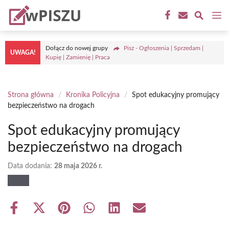
Przejdź
M
do
treści
Dołącz do nowej grupy
Pisz - Ogłoszenia | Sprzedam |
UWAGA!
Kupię | Zamienię | Praca
Strona główna
/
Kronika Policyjna
/
Spot edukacyjny promujący
bezpieczeństwo na drogach
Spot edukacyjny promujący
bezpieczeństwo na drogach
Data dodania:
28 maja 2026 r.
Share
Share
Share
Share
Share
Share
on
on
on
on
on
on
Facebook
X
Pinterest
WhatsApp
LinkedIn
Email