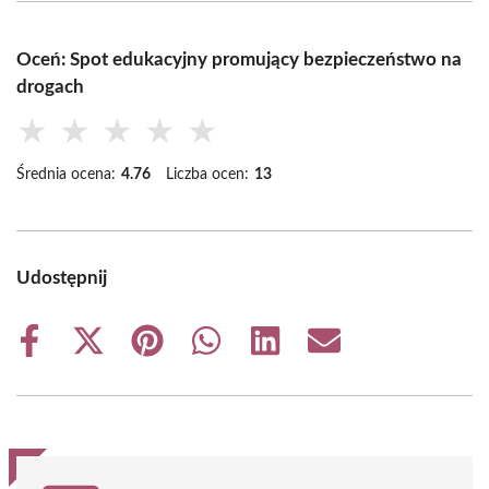
Oceń: Spot edukacyjny promujący bezpieczeństwo na
drogach
★
★
★
★
★
Średnia ocena:
4.76
Liczba ocen:
13
Udostępnij
Share
Share
Share
Share
Share
Share
on
on
on
on
on
on
Facebook
X
Pinterest
WhatsApp
LinkedIn
Email
(Twitter)