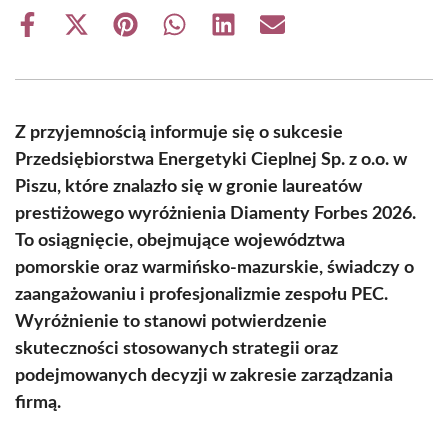
Share
Share
Share
Share
Share
Share
on
on
on
on
on
on
Facebook
X
Pinterest
WhatsApp
LinkedIn
Email
(Twitter)
Z przyjemnością informuje się o sukcesie
Przedsiębiorstwa Energetyki Cieplnej Sp. z o.o. w
Piszu, które znalazło się w gronie laureatów
prestiżowego wyróżnienia Diamenty Forbes 2026.
To osiągnięcie, obejmujące województwa
pomorskie oraz warmińsko-mazurskie, świadczy o
zaangażowaniu i profesjonalizmie zespołu PEC.
Wyróżnienie to stanowi potwierdzenie
skuteczności stosowanych strategii oraz
podejmowanych decyzji w zakresie zarządzania
firmą.