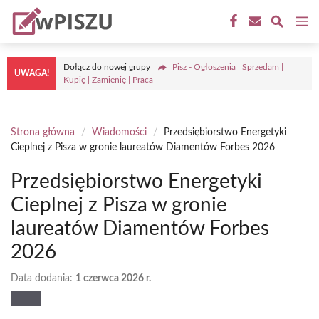
Przejdź
M
do
treści
Dołącz do nowej grupy
Pisz - Ogłoszenia | Sprzedam |
UWAGA!
Kupię | Zamienię | Praca
Strona główna
/
Wiadomości
/
Przedsiębiorstwo Energetyki
Cieplnej z Pisza w gronie laureatów Diamentów Forbes 2026
Przedsiębiorstwo Energetyki
Cieplnej z Pisza w gronie
laureatów Diamentów Forbes
2026
Data dodania:
1 czerwca 2026 r.