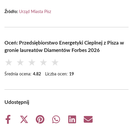
Źródło:
Urząd Miasta Pisz
Oceń: Przedsiębiorstwo Energetyki Cieplnej z Pisza w
gronie laureatów Diamentów Forbes 2026
★
★
★
★
★
Średnia ocena:
4.82
Liczba ocen:
19
Udostępnij
Share
Share
Share
Share
Share
Share
on
on
on
on
on
on
Facebook
X
Pinterest
WhatsApp
LinkedIn
Email