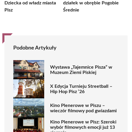
Dziecka od władz miasta
działek w obrębie Pogobie
Pisz
Średnie
Podobne Artykuły
Wystawa „Tajemnice Pisza” w
Muzeum Ziemi Piskiej
X Edycja Turnieju Streetball –
Hip Hop Pisz ’26
Kino Plenerowe w Piszu –
wieczór filmowy pod gwiazdami
Kino Plenerowe w Pisz: Szeroki
wybór filmowych emocji już 13