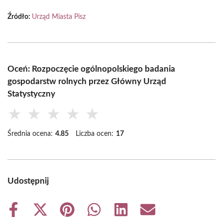
Źródło:
Urząd Miasta Pisz
Oceń: Rozpoczęcie ogólnopolskiego badania
gospodarstw rolnych przez Główny Urząd
Statystyczny
★
★
★
★
★
Średnia ocena:
4.85
Liczba ocen:
17
Udostępnij
Share
Share
Share
Share
Share
Share
on
on
on
on
on
on