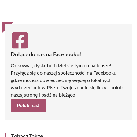
Facebook
X
Pinterest
WhatsApp
LinkedIn
Email
(Twitter)
Dołącz do nas na Facebooku!
Odkrywaj, dyskutuj i dziel się tym co najlepsze!
Przyłącz się do naszej społeczności na Facebooku,
gdzie możesz dowiedzieć się więcej o lokalnych
wydarzeniach w Piszu. Twoje zdanie się liczy - polub
naszą stronę i bądź na bieżąco!
Polub nas!
Zobacz Także