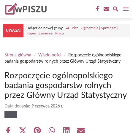
Przejdź
M
do
treści
Dołącz do nowej grupy
Pisz - Ogłoszenia | Sprzedam |
UWAGA!
Kupię | Zamienię | Praca
Strona główna
/
Wiadomości
/
Rozpoczęcie ogólnopolskiego
badania gospodarstw rolnych przez Główny Urząd Statystyczny
Rozpoczęcie ogólnopolskiego
badania gospodarstw rolnych
przez Główny Urząd Statystyczny
Data dodania:
9 czerwca 2026 r.
Share
Share
Share
Share
Share
Share