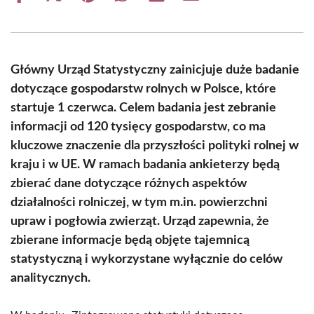
on
on
on
on
on
on
Facebook
X
Pinterest
WhatsApp
LinkedIn
Email
(Twitter)
Główny Urząd Statystyczny zainicjuje duże badanie
dotyczące gospodarstw rolnych w Polsce, które
startuje 1 czerwca. Celem badania jest zebranie
informacji od 120 tysięcy gospodarstw, co ma
kluczowe znaczenie dla przyszłości polityki rolnej w
kraju i w UE. W ramach badania ankieterzy będą
zbierać dane dotyczące różnych aspektów
działalności rolniczej, w tym m.in. powierzchni
upraw i pogłowia zwierząt. Urząd zapewnia, że
zbierane informacje będą objęte tajemnicą
statystyczną i wykorzystane wyłącznie do celów
analitycznych.