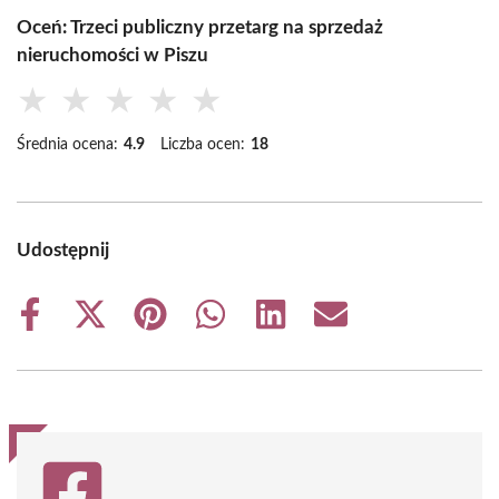
Oceń: Trzeci publiczny przetarg na sprzedaż
nieruchomości w Piszu
★
★
★
★
★
Średnia ocena:
4.9
Liczba ocen:
18
Udostępnij
Share
Share
Share
Share
Share
Share
on
on
on
on
on
on
Facebook
X
Pinterest
WhatsApp
LinkedIn
Email
(Twitter)