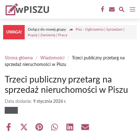
Przejdź
M
do
treści
Dołącz do nowej grupy
Pisz - Ogłoszenia | Sprzedam |
UWAGA!
Kupię | Zamienię | Praca
Strona główna
/
Wiadomości
/
Trzeci publiczny przetarg na
sprzedaż nieruchomości w Piszu
Trzeci publiczny przetarg na
sprzedaż nieruchomości w Piszu
Data dodania:
9 stycznia 2026 r.
Share
Share
Share
Share
Share
Share
on
on
on
on
on
on
Facebook
X
Pinterest
WhatsApp
LinkedIn
Email