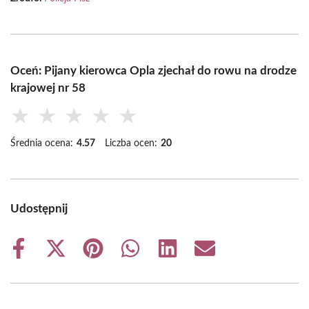
Oceń: Pijany kierowca Opla zjechał do rowu na drodze
krajowej nr 58
★
★
★
★
★
Średnia ocena:
4.57
Liczba ocen:
20
Udostępnij
Share
Share
Share
Share
Share
Share
on
on
on
on
on
on
Facebook
X
Pinterest
WhatsApp
LinkedIn
Email
(Twitter)