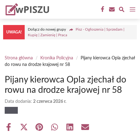
Przejdź
M
do
treści
Dołącz do nowej grupy
Pisz - Ogłoszenia | Sprzedam |
UWAGA!
Kupię | Zamienię | Praca
Strona główna
/
Kronika Policyjna
/
Pijany kierowca Opla zjechał
do rowu na drodze krajowej nr 58
Pijany kierowca Opla zjechał do
rowu na drodze krajowej nr 58
Data dodania:
2 czerwca 2026 r.
Share
Share
Share
Share
Share
Share
on
on
on
on
on
on
Facebook
X
Pinterest
WhatsApp
LinkedIn
Email