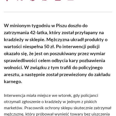
on
on
on
on
on
on
Facebook
X
Pinterest
WhatsApp
LinkedIn
Email
(Twitter)
W minionym tygodniu w Piszu doszło do
zatrzymania 42-latka, który został przyłapany na
kradzieży w sklepie. Mężczyzna ukradł produkty o
wartości niespełna 50 zł. Po interwencji policji
okazało się, że jest on poszukiwany przez wymiar
sprawiedliwości celem odbycia kary pozbawienia
wolności. W związku z tym trafili do policyjnego
aresztu, a następnie został przewieziony do zakładu
karnego.
Interwencja miała miejsce we wtorek, gdy policjanci
otrzymali zgłoszenie o kradzieży w jednym z piskich
marketów. Pracownik ochrony sklepu skutecznie zatrzymał
mężczyznę, który próbował wynieść towary bez uiszczenia