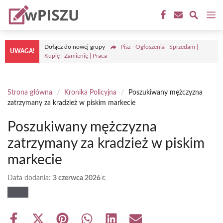
Przejdź
M
do
treści
Dołącz do nowej grupy
Pisz - Ogłoszenia | Sprzedam |
UWAGA!
Kupię | Zamienię | Praca
Strona główna
/
Kronika Policyjna
/
Poszukiwany mężczyzna
zatrzymany za kradzież w piskim markecie
Poszukiwany mężczyzna
zatrzymany za kradzież w piskim
markecie
Data dodania:
3 czerwca 2026 r.
Share
Share
Share
Share
Share
Share