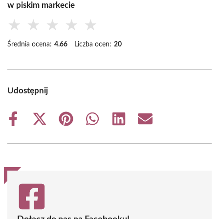
w piskim markecie
★
★
★
★
★
Średnia ocena:
4.66
Liczba ocen:
20
Udostępnij
Share
Share
Share
Share
Share
Share
on
on
on
on
on
on
Facebook
X
Pinterest
WhatsApp
LinkedIn
Email
(Twitter)