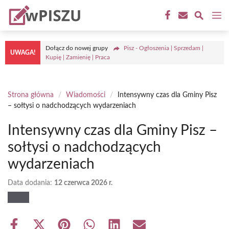
Przejdź
M
do
treści
Dołącz do nowej grupy
Pisz - Ogłoszenia | Sprzedam |
UWAGA!
Kupię | Zamienię | Praca
Strona główna
/
Wiadomości
/
Intensywny czas dla Gminy Pisz
– sołtysi o nadchodzących wydarzeniach
Intensywny czas dla Gminy Pisz –
sołtysi o nadchodzących
wydarzeniach
Data dodania:
12 czerwca 2026 r.
Share
Share
Share
Share
Share
Share