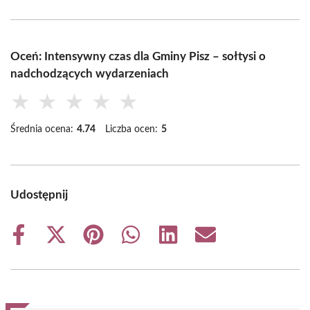
Oceń: Intensywny czas dla Gminy Pisz – sołtysi o
nadchodzących wydarzeniach
★
★
★
★
★
Średnia ocena:
4.74
Liczba ocen:
5
Udostępnij
Share
Share
Share
Share
Share
Share
on
on
on
on
on
on
Facebook
X
Pinterest
WhatsApp
LinkedIn
Email
(Twitter)