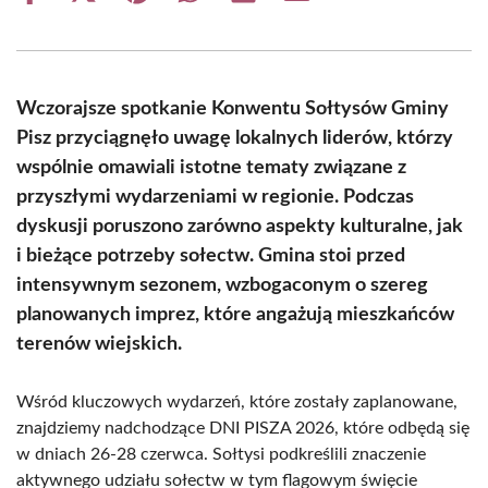
on
on
on
on
on
on
Facebook
X
Pinterest
WhatsApp
LinkedIn
Email
(Twitter)
Wczorajsze spotkanie Konwentu Sołtysów Gminy
Pisz przyciągnęło uwagę lokalnych liderów, którzy
wspólnie omawiali istotne tematy związane z
przyszłymi wydarzeniami w regionie. Podczas
dyskusji poruszono zarówno aspekty kulturalne, jak
i bieżące potrzeby sołectw. Gmina stoi przed
intensywnym sezonem, wzbogaconym o szereg
planowanych imprez, które angażują mieszkańców
terenów wiejskich.
Wśród kluczowych wydarzeń, które zostały zaplanowane,
znajdziemy nadchodzące DNI PISZA 2026, które odbędą się
w dniach 26-28 czerwca. Sołtysi podkreślili znaczenie
aktywnego udziału sołectw w tym flagowym święcie