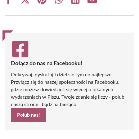
Share
Share
Share
Share
Share
Share
on
on
on
on
on
on
Facebook
X
Pinterest
WhatsApp
LinkedIn
Email
(Twitter)
Dołącz do nas na Facebooku!
Odkrywaj, dyskutuj i dziel się tym co najlepsze!
Przyłącz się do naszej społeczności na Facebooku,
gdzie możesz dowiedzieć się więcej o lokalnych
wydarzeniach w Piszu. Twoje zdanie się liczy - polub
naszą stronę i bądź na bieżąco!
Polub nas!