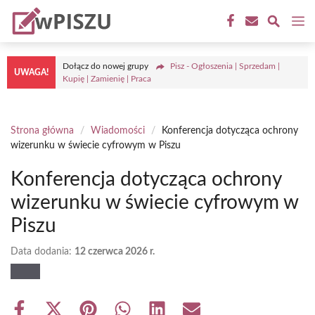
Przejdź
M
do
treści
Dołącz do nowej grupy
Pisz - Ogłoszenia | Sprzedam |
UWAGA!
Kupię | Zamienię | Praca
Strona główna
/
Wiadomości
/
Konferencja dotycząca ochrony
wizerunku w świecie cyfrowym w Piszu
Konferencja dotycząca ochrony
wizerunku w świecie cyfrowym w
Piszu
Data dodania:
12 czerwca 2026 r.
Share
Share
Share
Share
Share
Share