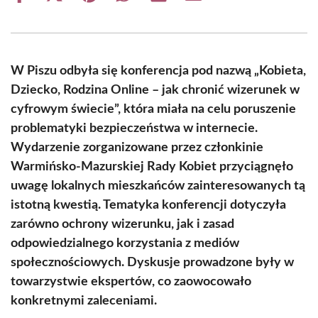
on
on
on
on
on
on
Facebook
X
Pinterest
WhatsApp
LinkedIn
Email
(Twitter)
W Piszu odbyła się konferencja pod nazwą „Kobieta,
Dziecko, Rodzina Online – jak chronić wizerunek w
cyfrowym świecie”, która miała na celu poruszenie
problematyki bezpieczeństwa w internecie.
Wydarzenie zorganizowane przez członkinie
Warmińsko-Mazurskiej Rady Kobiet przyciągnęło
uwagę lokalnych mieszkańców zainteresowanych tą
istotną kwestią. Tematyka konferencji dotyczyła
zarówno ochrony wizerunku, jak i zasad
odpowiedzialnego korzystania z mediów
społecznościowych. Dyskusje prowadzone były w
towarzystwie ekspertów, co zaowocowało
konkretnymi zaleceniami.