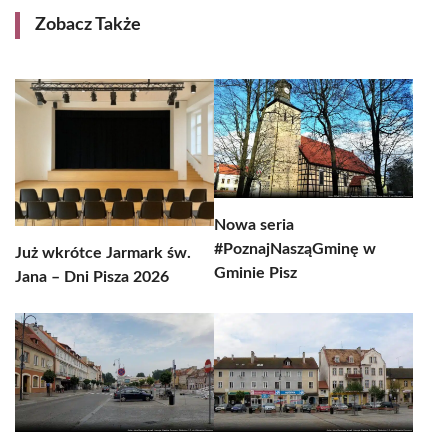
Zobacz Także
Nowa seria
#PoznajNasząGminę w
Już wkrótce Jarmark św.
Gminie Pisz
Jana – Dni Pisza 2026