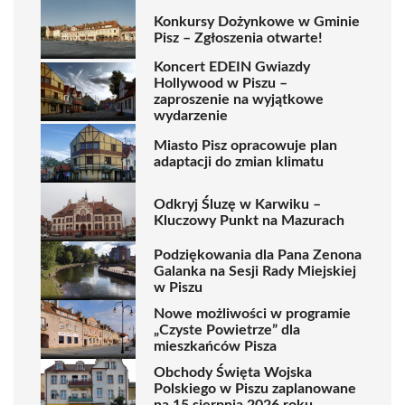
Konkursy Dożynkowe w Gminie
Pisz – Zgłoszenia otwarte!
Koncert EDEIN Gwiazdy
Hollywood w Piszu –
zaproszenie na wyjątkowe
wydarzenie
Miasto Pisz opracowuje plan
adaptacji do zmian klimatu
Odkryj Śluzę w Karwiku –
Kluczowy Punkt na Mazurach
Podziękowania dla Pana Zenona
Galanka na Sesji Rady Miejskiej
w Piszu
Nowe możliwości w programie
„Czyste Powietrze” dla
mieszkańców Pisza
Obchody Święta Wojska
Polskiego w Piszu zaplanowane
na 15 sierpnia 2026 roku