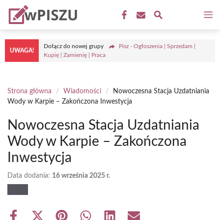
Przejdź
M
do
treści
Dołącz do nowej grupy
Pisz - Ogłoszenia | Sprzedam |
UWAGA!
Kupię | Zamienię | Praca
Strona główna
/
Wiadomości
/
Nowoczesna Stacja Uzdatniania
Wody w Karpie – Zakończona Inwestycja
Nowoczesna Stacja Uzdatniania
Wody w Karpie – Zakończona
Inwestycja
Data dodania:
16 września 2025 r.
Share
Share
Share
Share
Share
Share