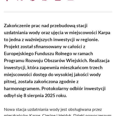
on
on
on
on
on
on
Facebook
X
Pinterest
WhatsApp
LinkedIn
Email
(Twitter)
Zakończenie prac nad przebudową stacji
uzdatniania wody oraz ujęcia w miejscowości Karpa
to jedna z ważniejszych inwestycji w regionie.
Projekt został sfinansowany w całości z
Europejskiego Funduszu Rolnego w ramach
Programu Rozwoju Obszarów Wiejskich. Realizacja
inwestycji, która zapewnia mieszkańcom trzech
miejscowości dostęp do wysokiej jakości wody
pitnej, została zakończona zgodnie z
harmonogramem. Protokolarny odbiór inwestycji
odbył się 8 sierpnia 2025 roku.
Nowa stacja uzdatniania wody jest obsługiwana przez
mieszkańców Karpę, Ciesinę i Hejdyk. Dzięki nowoczesnym