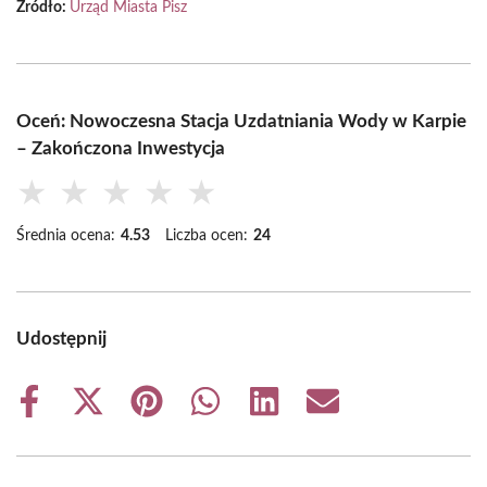
Źródło:
Urząd Miasta Pisz
Oceń: Nowoczesna Stacja Uzdatniania Wody w Karpie
– Zakończona Inwestycja
★
★
★
★
★
Średnia ocena:
4.53
Liczba ocen:
24
Udostępnij
Share
Share
Share
Share
Share
Share
on
on
on
on
on
on
Facebook
X
Pinterest
WhatsApp
LinkedIn
Email
(Twitter)