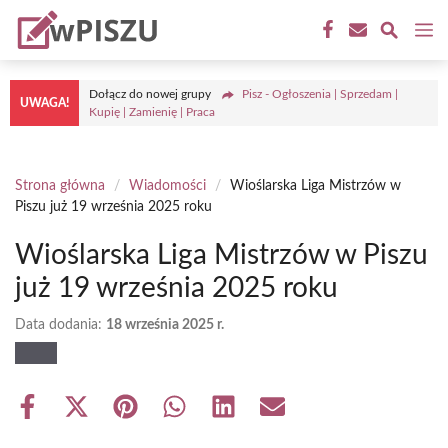
Przejdź
M
do
treści
Dołącz do nowej grupy
Pisz - Ogłoszenia | Sprzedam |
UWAGA!
Kupię | Zamienię | Praca
Strona główna
/
Wiadomości
/
Wioślarska Liga Mistrzów w
Piszu już 19 września 2025 roku
Wioślarska Liga Mistrzów w Piszu
już 19 września 2025 roku
Data dodania:
18 września 2025 r.
Share
Share
Share
Share
Share
Share
on
on
on
on
on
on
Facebook
X
Pinterest
WhatsApp
LinkedIn
Email