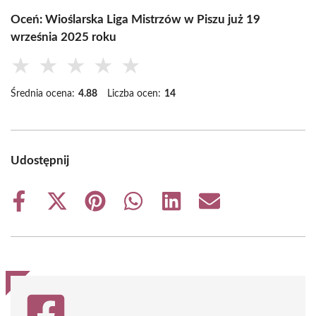
Oceń: Wioślarska Liga Mistrzów w Piszu już 19
września 2025 roku
★
★
★
★
★
Średnia ocena:
4.88
Liczba ocen:
14
Udostępnij
Share
Share
Share
Share
Share
Share
on
on
on
on
on
on
Facebook
X
Pinterest
WhatsApp
LinkedIn
Email
(Twitter)